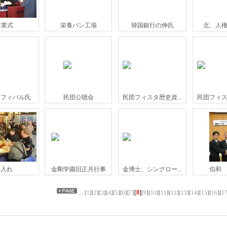
卒業式
栄養パン工場
韓国銀行の伸氏
北、人
イフィパル氏
民団公聴会
民団フィスタ歴史資...
民団フィ
し入れ
金剛学園旧正月行事
金博士、シングロー...
伯和
[
8
]
...
[
1
][
2
][
3
][
4
][
5
][
6
][
7
]
[
9
][
10
][
11
][
12
][
13
][
14
][
15
][
16
][
1