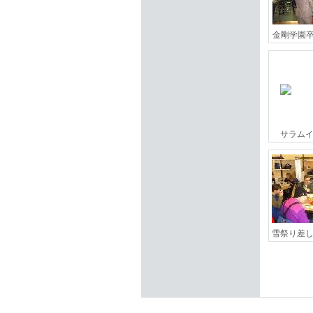
金剛学園
サラム
雪祭り差