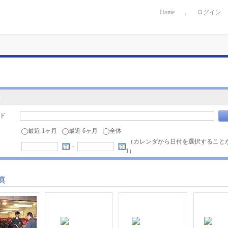
Home
ログイン
ド
最近 1ヶ月
最近 6ヶ月
全体
（カレンダから日付を選択することがで
-
1）