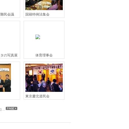
権難民会議
国籍特例法集会
スタの写真展
体育理事会
東京慶北道民会
7
]
...