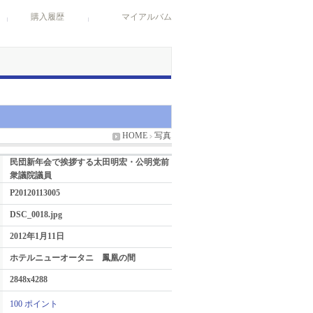
購入履歴
マイアルバム
HOME
写真
民団新年会で挨拶する太田明宏・公明党前
衆議院議員
P20120113005
DSC_0018.jpg
2012年1月11日
ホテルニューオータニ 鳳凰の間
2848x4288
100 ポイント