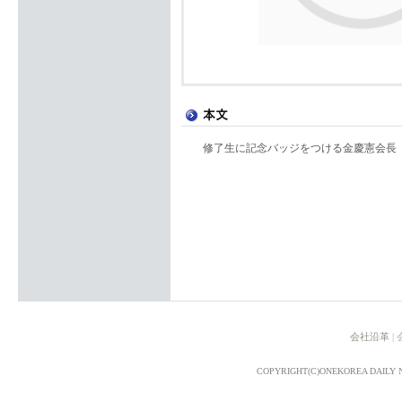
修了生に記念バッジをつける金慶憲会長
会社沿革
|
COPYRIGHT(C)ONEKOREA DAILY 