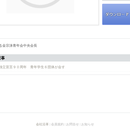
る金宗洙青年会中央会長
独立宣言９０周年 青年学生６団体が会す
会社沿革
| 会員規約 | お問合せ | お知らせ