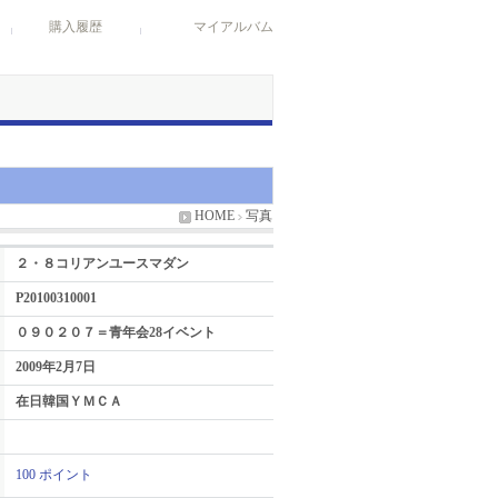
購入履歴
マイアルバム
HOME
写真
２・８コリアンユースマダン
P20100310001
０９０２０７＝青年会28イベント
2009年2月7日
在日韓国ＹＭＣＡ
100 ポイント