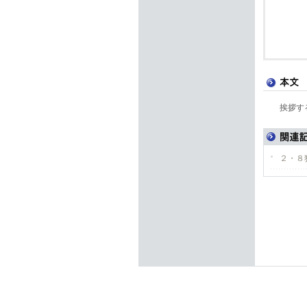
挨拶す
２・８