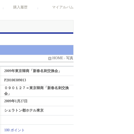
購入履歴
マイアルバム
HOME
写真
2009年東京韓商「新春名刺交換会」
P20100309013
０９０１２７＝東京韓商「新春名刺交換
会」
2009年1月27日
シェラトン都ホテル東京
100 ポイント